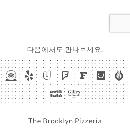
약
기
러
뷰
다음에서도 만나보세요.
뉴
락
The Brooklyn Pizzeria