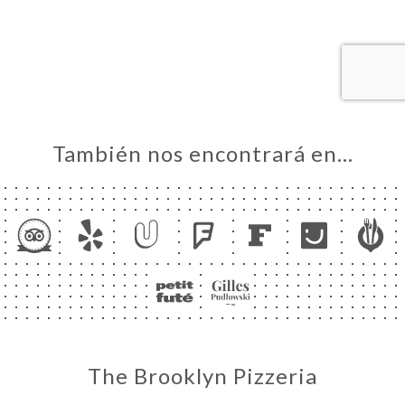
CIO
ERVA
ERÍA
EÑA
NÚ
También nos encontrará en…
ACTO
The Brooklyn Pizzeria