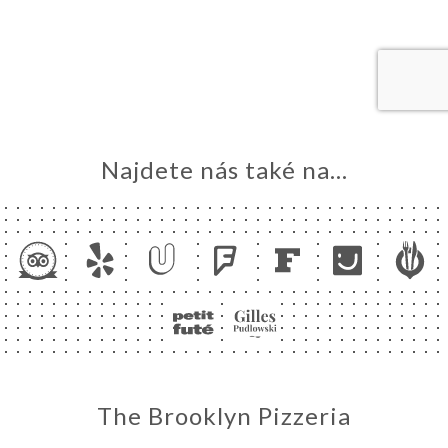
MŮ
VOVAT
ERIE
ENZE
ÍDKA
Najdete nás také na...
TAKT
The Brooklyn Pizzeria