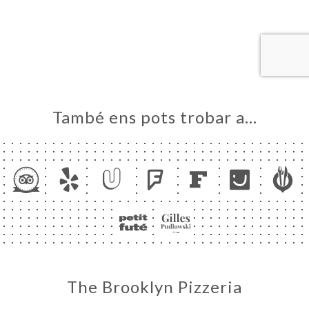
ICI
RVAR
ERIA
ENYES
RTA
També ens pots trobar a…
ACTAR
The Brooklyn Pizzeria