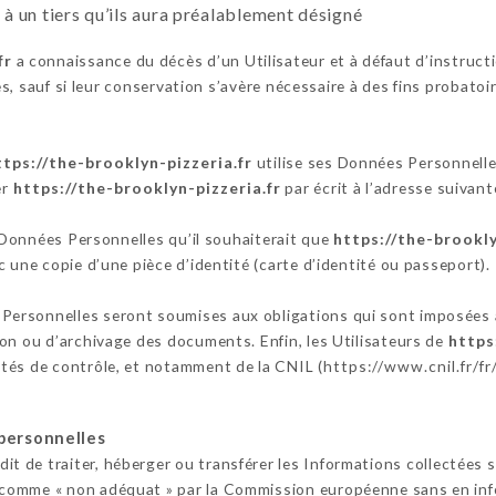
 un tiers qu’ils aura préalablement désigné
fr
a connaissance du décès d’un Utilisateur et à défaut d’instruct
, sauf si leur conservation s’avère nécessaire à des fins probatoi
ttps://the-brooklyn-pizzeria.fr
utilise ses Données Personnelles
er
https://the-brooklyn-pizzeria.fr
par écrit à l’adresse suiva
s Données Personnelles qu’il souhaiterait que
https://the-brookly
 une copie d’une pièce d’identité (carte d’identité ou passeport).
Personnelles seront soumises aux obligations qui sont imposées
on ou d’archivage des documents. Enfin, les Utilisateurs de
https
tés de contrôle, et notamment de la CNIL (
https://www.cnil.fr/fr
personnelles
dit de traiter, héberger ou transférer les Informations collectées 
comme « non adéquat » par la Commission européenne sans en infor