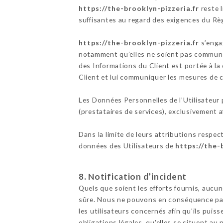
https://the-brooklyn-pizzeria.fr
reste l
suffisantes au regard des exigences du Rè
https://the-brooklyn-pizzeria.fr
s’engag
notamment qu’elles ne soient pas communiq
des Informations du Client est portée à l
Client et lui communiquer les mesures de c
Les Données Personnelles de l’Utilisateur p
(prestataires de services), exclusivement afi
Dans la limite de leurs attributions respec
données des Utilisateurs de
https://the-
8. Notification d’incident
Quels que soient les efforts fournis, au
sûre. Nous ne pouvons en conséquence pas 
les utilisateurs concernés afin qu'ils pui
obligations légales, qu'elles se situent a