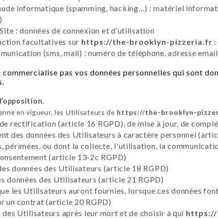
raude informatique (spamming, hacking…) : matériel informati
)
Site : données de connexion et d’utilisation
ction facultatives sur
https://the-brooklyn-pizzeria.fr
:
nication (sms, mail) : numéro de téléphone, adresse email
 commercialise pas vos données personnelles qui sont don
s.
d’opposition.
ne en vigueur, les Utilisateurs de
https://the-brooklyn-pizzer
 de rectification (article 16 RGPD), de mise à jour, de compl
ent des données des Utilisateurs à caractère personnel (artic
 périmées, ou dont la collecte, l'utilisation, la communicati
 consentement (article 13-2c RGPD)
 des données des Utilisateurs (article 18 RGPD)
es données des Utilisateurs (article 21 RGPD)
que les Utilisateurs auront fournies, lorsque ces données fon
r un contrat (article 20 RGPD)
 des Utilisateurs après leur mort et de choisir à qui
https:/