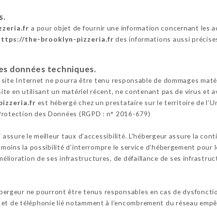
s.
zeria.fr
a pour objet de fournir une information concernant les 
https://the-brooklyn-pizzeria.fr
des informations aussi précise
 les données techniques.
e site Internet ne pourra être tenu responsable de dommages matériel
 site en utilisant un matériel récent, ne contenant pas de virus et
izzeria.fr
est hébergé chez un prestataire sur le territoire de 
 Protection des Données (RGPD : n° 2016-679)
i assure le meilleur taux d’accessibilité. L’hébergeur assure la con
anmoins la possibilité d’interrompre le service d’hébergement pour 
lioration de ses infrastructures, de défaillance de ses infrastruct
ébergeur ne pourront être tenus responsables en cas de dysfoncti
 et de téléphonie lié notamment à l’encombrement du réseau empêc