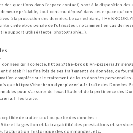
oser des questions dans l'espace contact) sont à la disposition 
n demeure préalable, tout contenu déposé dans cet espace qui contr
elatives à la protection des données. Le cas échéant, THE BROOKL
ilité civile et/ou pénale de l'utilisateur, notamment en cas de mess
t le support utilisé (texte, photographie…).
les.
.
 données qu’il collecte,
https://the-brooklyn-pizzeria.fr
s’enga
ent d’établir les finalités de ses traitements de données, de fournir
mation complète sur le traitement de leurs données personnelles 
fois que
https://the-brooklyn-pizzeria.fr
traite des Données P
nnables pour s’assurer de l’exactitude et de la pertinence des Don
zeria.fr
les traite.
ceptible de traiter tout ou partie des données :
 Site et la gestion et la traçabilité des prestations et servi
te, facturation, historique des commandes, etc.