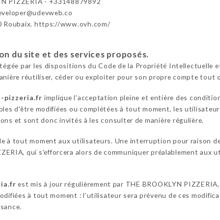
N PIZZERIA - +33148879892
developer@udevweb.co
0 Roubaix. https://www.ovh.com/
ion du site et des services proposés.
otégée par les dispositions du Code de la Propriété Intellectuelle
anière réutiliser, céder ou exploiter pour son propre compte tout 
-pizzeria.fr
implique l'acceptation pleine et entière des condition
bles d'être modifiées ou complétées à tout moment, les utilisateur
ns et sont donc invités à les consulter de manière régulière.
le à tout moment aux utilisateurs. Une interruption pour raison 
RIA, qui s'efforcera alors de communiquer préalablement aux util
ia.fr
est mis à jour régulièrement par THE BROOKLYN PIZZERIA, 
difiées à tout moment : l’utilisateur sera prévenu de ces modificati
ssance.