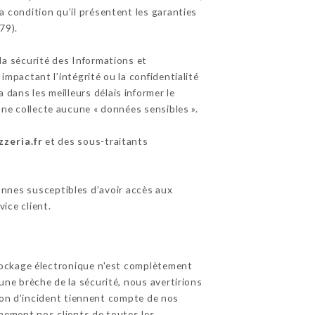
a condition qu’il présentent les garanties
79).
la sécurité des Informations et
pactant l’intégrité ou la confidentialité
ra dans les meilleurs délais informer le
ne collecte aucune « données sensibles ».
zzeria.fr
et des sous-traitants
sonnes susceptibles d’avoir accès aux
ice client.
tockage électronique n'est complètement
ne brèche de la sécurité, nous avertirions
tion d’incident tiennent compte de nos
inement nos clients de toutes les