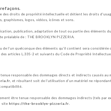
trefaçons.
 droits de propriété intellectuelle et détient les droits d'usage
s, graphismes, logos, vidéos, icônes et sons.
cation, publication, adaptation de tout ou partie des éléments du 
écrite préalable de : THE BROOKLYN PIZZERIA.
ou de l'un quelconque des éléments qu'il contient sera considérée
es articles L.335-2 et suivants du Code de Propriété Intellectuel
e responsable des dommages directs et indirects causés au matér
ria.fr
, et résultant soit de l'utilisation d'un matériel ne réponda
compatibilité.
nt être tenue responsable des dommages indirects (tels par ex
u site
https://the-brooklyn-pizzeria.fr
.