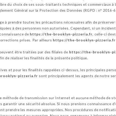
ibre du choix de ses sous-traitants techniques et commerciaux à l
glement Général sur la Protection des Données (RGPD : n° 2016-6
e à prendre toutes les précautions nécessaires afin de préserver 
uées à des personnes non autorisées. Cependant, si un incident im
a connaissance de
https://the-brooklyn-pizzeria.fr
, celle-ci dev
orrections prises. Par ailleurs
https://the-brooklyn-pizzeria.fr
euvent être traitées par des filiales de
https://the-brooklyn-pi
n de réaliser les finalités de la présente politique.
tives et pour les finalités rappelées ci-dessus, les principales per
brooklyn-pizzeria.fr
sont principalement les agents de notre serv
cune méthode de transmission sur Internet et aucune méthode de s
garantir une sécurité absolue. Si nous prenions connaissance d'u
ssent prendre les mesures appropriées. Nos procédures de notifica
u niveau national ou européen. Nous nous engageons à informer ple