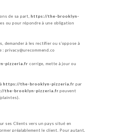
ions de sa part,
https://the-brooklyn-
res ou pour répondre à une obligation
, demander à les rectifier ou s’oppose à
nte : privacy@urecommend.co
n-pizzeria.fr
corrige, mette à jour ou
 à
https://the-brooklyn-pizzeria.fr
par
://the-brooklyn-pizzeria.fr
peuvent
/plaintes
).
sur ses Clients vers un pays situé en
mer préalablement le client. Pour autant,