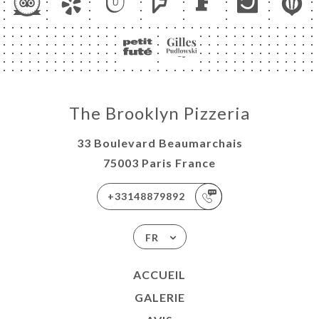
RTE
TACT
The Brooklyn Pizzeria
33 Boulevard Beaumarchais
75003 Paris France
+33148879892
FR
ACCUEIL
GALERIE